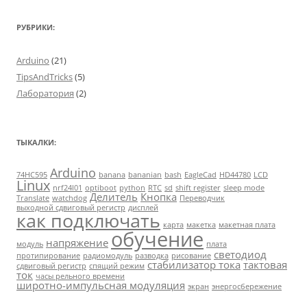
РУБРИКИ:
Arduino
(21)
TipsAndTricks
(5)
Лаборатория
(2)
ТЫКАЛКИ:
Arduino
74HC595
banana
bananian
bash
EagleCad
HD44780
LCD
Linux
nrf24l01
optiboot
python
RTC
sd
shift register
sleep mode
Делитель
Кнопка
Translate
watchdog
Переводчик
выходной сдвиговый регистр
дисплей
как подключать
карта
макетка
макетная плата
обучение
напряжение
модуль
плата
светодиод
протипирование
радиомодуль
разводка
рисование
стабилизатор тока
тактовая
сдвиговый регистр
спящий режим
ток
часы рельного времени
широтно-импульсная модуляция
экран
энергосбережение