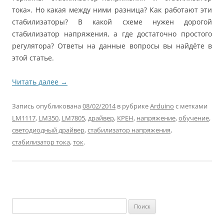
тока». Но какая между ними разница? Как работают эти
стабилизаторы? В какой схеме нужен дорогой
стабилизатор напряжения, а где достаточно простого
регулятора? Ответы на данные вопросы вы найдёте в
этой статье.
Читать далее
→
Запись опубликована
08/02/2014
в рубрике
Arduino
с метками
LM1117
,
LM350
,
LM7805
,
драйвер
,
КРЕН
,
напряжение
,
обучение
,
светодиодный драйвер
,
стабилизатор напряжения
,
стабилизатор тока
,
ток
.
Найти: