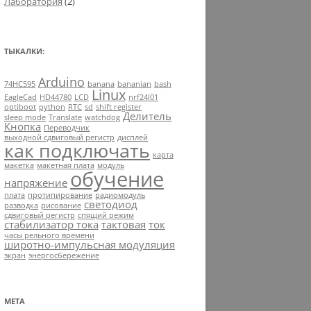
Лаборатория
(2)
ТЫКАЛКИ:
Arduino
74HC595
banana
bananian
bash
Linux
EagleCad
HD44780
LCD
nrf24l01
optiboot
python
RTC
sd
shift register
Делитель
sleep mode
Translate
watchdog
Кнопка
Переводчик
выходной сдвиговый регистр
дисплей
как подключать
карта
макетка
макетная плата
модуль
обучение
напряжение
плата
протипирование
радиомодуль
светодиод
разводка
рисование
сдвиговый регистр
спящий режим
стабилизатор тока
тактовая
ток
часы рельного времени
широтно-импульсная модуляция
экран
энергосбережение
МЕТА