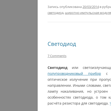
Запись опубликована
20/03/2014
в рубр
светодиод
,
широтно-импульсная модул
Светодиод
7 Comments
Светодиод
или светоизлучающ
полупроводниковый прибор
с эл
оптическое излучение при пропус
направлении. Иными словами, свети
лампу накаливания, но устроен 
особенностях светодиода, о том 
расчёта резистора для светодиода.