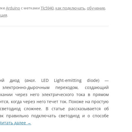
ике
Arduino
с метками
Tlc5940
,
как подключать
,
обучение
,
яция
.
ий диод (
англ
. LED Light-emitting diode) —
ектронно-дырочным переходом, создающий
кании через него электрического тока в прямом
тся, когда через него течет ток. Похоже на простую
светодиод сложнее. В статье рассказывается об
как правильно подключать светодиод и о способе
Читать далее
→