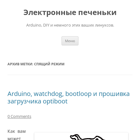
Электронные печеньки
Arduino, DIY и немного этих ваших линуксов.
Перейти
Меню
к
содержимому
АРХИВ МЕТКИ:
СПЯЩИЙ РЕЖИМ
Arduino, watchdog, bootloop и прошивка
загрузчика optiboot
0 Comments
Как вам
может