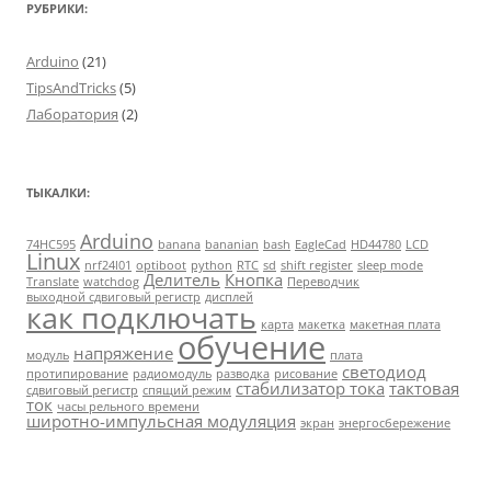
РУБРИКИ:
Arduino
(21)
TipsAndTricks
(5)
Лаборатория
(2)
ТЫКАЛКИ:
Arduino
74HC595
banana
bananian
bash
EagleCad
HD44780
LCD
Linux
nrf24l01
optiboot
python
RTC
sd
shift register
sleep mode
Делитель
Кнопка
Translate
watchdog
Переводчик
выходной сдвиговый регистр
дисплей
как подключать
карта
макетка
макетная плата
обучение
напряжение
модуль
плата
светодиод
протипирование
радиомодуль
разводка
рисование
стабилизатор тока
тактовая
сдвиговый регистр
спящий режим
ток
часы рельного времени
широтно-импульсная модуляция
экран
энергосбережение