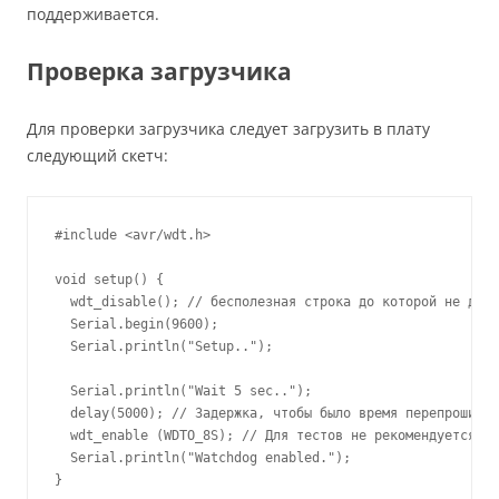
поддерживается.
Проверка загрузчика
Для проверки загрузчика следует загрузить в плату
следующий скетч:
#include <avr/wdt.h>

void setup() {

  wdt_disable(); // бесполезная строка до которой не дохо
  Serial.begin(9600);

  Serial.println("Setup..");

  Serial.println("Wait 5 sec..");

  delay(5000); // Задержка, чтобы было время перепрошить 
  wdt_enable (WDTO_8S); // Для тестов не рекомендуется ус
  Serial.println("Watchdog enabled.");

}
