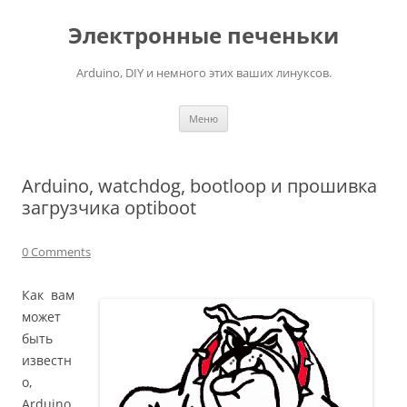
Электронные печеньки
Arduino, DIY и немного этих ваших линуксов.
Перейти
Меню
к
содержимому
Arduino, watchdog, bootloop и прошивка
загрузчика optiboot
0 Comments
Как вам
может
быть
известн
о,
Arduino