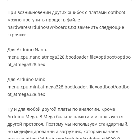
При возникновении других ошибок с платами optiboot,
можно поступить проще: в файле
hardware/arduino/avr/boards.txt заменить следующие
строчки:
Для Arduino Nano:
menu.cpu.nano.atmega328.bootloader.file=optiboot/optibo
ot_atmega328.hex
Для Arduino Mini:
menu.cpu.mini.atmega328.bootloader.file=optiboot/optibo
ot_atmega328.hex
Ну и для любой другой платы по аналогии. Кроме
Arduino Mega. В Mega больше памяти и используется
другой протокол. Поэтому мы используем стандартный,
но модифицированный загрузчик, который качаем
отсюда: https://github.com/arduino/Arduino-stk500v2-