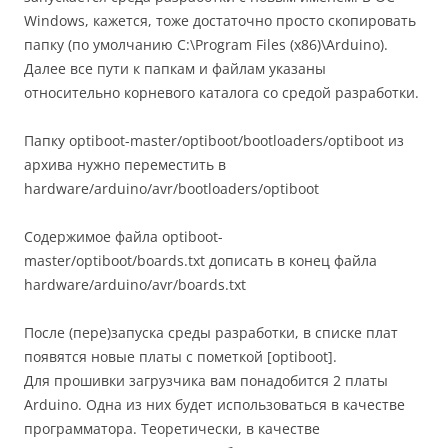
Windows, кажется, тоже достаточно просто скопировать
папку (по умолчанию C:\Program Files (x86)\Arduino).
Далее все пути к папкам и файлам указаны
относительно корневого каталога со средой разработки.
Папку optiboot-master/optiboot/bootloaders/optiboot из
архива нужно переместить в
hardware/arduino/avr/bootloaders/optiboot
Содержимое файла optiboot-
master/optiboot/boards.txt дописать в конец файла
hardware/arduino/avr/boards.txt
После (пере)запуска среды разработки, в списке плат
появятся новые платы с пометкой [optiboot].
Для прошивки загрузчика вам понадобится 2 платы
Arduino. Одна из них будет использоваться в качестве
программатора. Теоретически, в качестве