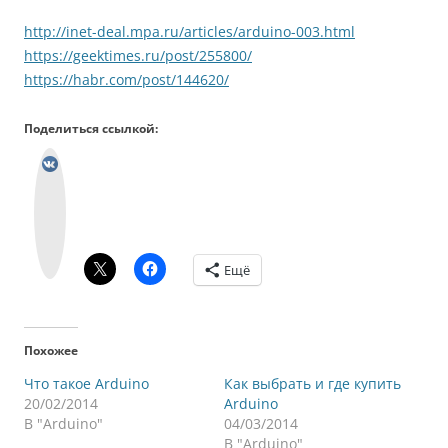
http://inet-deal.mpa.ru/articles/arduino-003.html
https://geektimes.ru/post/255800/
https://habr.com/post/144620/
Поделиться ссылкой:
В
к
о
н
т
а
к
т
е
Ещё
Похожее
Что такое Arduino
Как выбрать и где купить
20/02/2014
Arduino
В "Arduino"
04/03/2014
В "Arduino"