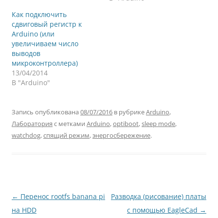
Как подключить
сдвиговый регистр к
Arduino (или
увеличиваем число
выводов
микроконтроллера)
13/04/2014
В "Arduino"
Запись опубликована
08/07/2016
в рубрике
Arduino
,
Лаборатория
с метками
Arduino
,
optiboot
,
sleep mode
,
watchdog
,
спящий режим
,
энергосбережение
.
Навигация
←
Перенос rootfs banana pi
Разводка (рисование) платы
по
на HDD
с помощью EagleCad
→