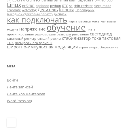
74HC595
banana
bananian
bash
EagleCad
HD44780
LCD
Linux
nrf24l01
optiboot
python
RTC
sd
shift register
sleep mode
Делитель
Кнопка
Translate
watchdog
Переводчик
выходной сдвиговый регистр
дисплей
как подключать
карта
макетка
макетная плата
обучение
напряжение
модуль
плата
светодиод
протипирование
радиомодуль
разводка
рисование
стабилизатор тока
тактовая
сдвиговый регистр
спящий режим
ток
часы рельного времени
широтно-импульсная модуляция
экран
энергосбережение
МЕТА
Войти
Лента записей
Лента комментариев
WordPress.org