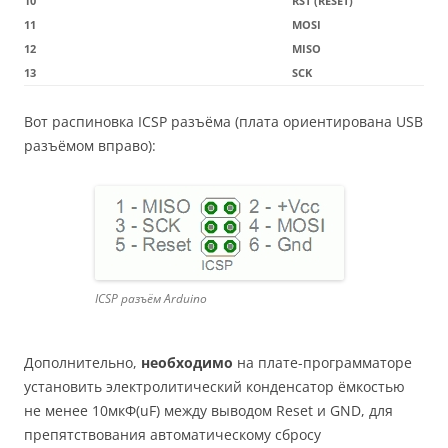
10
RST (RESET)
11
MOSI
12
MISO
13
SCK
Вот распиновка ICSP разъёма (плата ориентирована USB
разъёмом вправо):
ICSP разъём Arduino
Дополнительно,
необходимо
на плате-программаторе
установить электролитический конденсатор ёмкостью
не менее 10мкФ(uF) между выводом Reset и GND, для
препятствования автоматическому сбросу