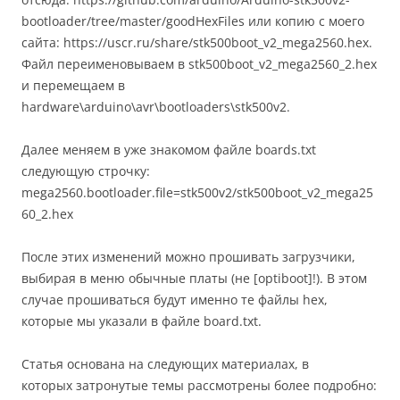
bootloader/tree/master/goodHexFiles или копию с моего
сайта: https://uscr.ru/share/stk500boot_v2_mega2560.hex.
Файл переименовываем в stk500boot_v2_mega2560_2.hex
и перемещаем в
hardware\arduino\avr\bootloaders\stk500v2.
Далее меняем в уже знакомом файле boards.txt
следующую строчку:
mega2560.bootloader.file=stk500v2/stk500boot_v2_mega25
60_2.hex
После этих изменений можно прошивать загрузчики,
выбирая в меню обычные платы (не [optiboot]!). В этом
случае прошиваться будут именно те файлы hex,
которые мы указали в файле board.txt.
Статья основана на следующих материалах, в
которых затронутые темы рассмотрены более подробно: