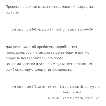
Процесс прошивки может не стартовать и выдаваться
ошибка:
avrdude: stk500_getsync(): not in sync: resp=
0x00
Для решения этой проблемы откройте скетч
программатора и в секции setup выберите другую
скорость последовательного порта.
Во время заливки в Arduino Mega может появляться
ошибка, которую следует игнорировать:
avrdude: verification error, first mismatch at byte 
0x3e0
0x0d
 != 
0xff
                      avrdude: verification error; conten