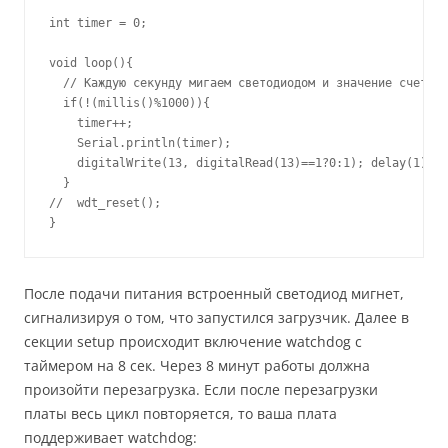
int timer = 0;

void loop(){

  // Каждую секунду мигаем светодиодом и значение счетчик
  if(!(millis()%1000)){

    timer++;

    Serial.println(timer);

    digitalWrite(13, digitalRead(13)==1?0:1); delay(1);

  }

//  wdt_reset();

}
После подачи питания встроенный светодиод мигнет,
сигнализируя о том, что запустился загрузчик. Далее в
секции setup происходит включение watchdog с
таймером на 8 сек. Через 8 минут работы должна
произойти перезагрузка. Если после перезагрузки
платы весь цикл повторяется, то ваша плата
поддерживает watchdog: