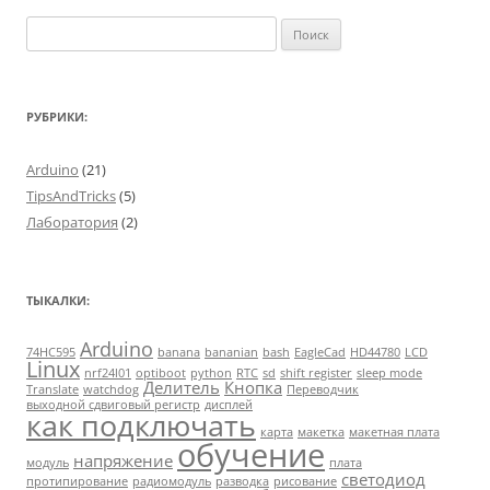
Найти:
РУБРИКИ:
Arduino
(21)
TipsAndTricks
(5)
Лаборатория
(2)
ТЫКАЛКИ:
Arduino
74HC595
banana
bananian
bash
EagleCad
HD44780
LCD
Linux
nrf24l01
optiboot
python
RTC
sd
shift register
sleep mode
Делитель
Кнопка
Translate
watchdog
Переводчик
выходной сдвиговый регистр
дисплей
как подключать
карта
макетка
макетная плата
обучение
напряжение
модуль
плата
светодиод
протипирование
радиомодуль
разводка
рисование