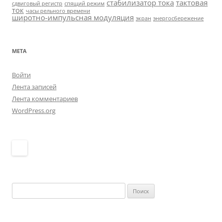
стабилизатор тока
тактовая
сдвиговый регистр
спящий режим
ток
часы рельного времени
широтно-импульсная модуляция
экран
энергосбережение
МЕТА
Войти
Лента записей
Лента комментариев
WordPress.org
Найти: