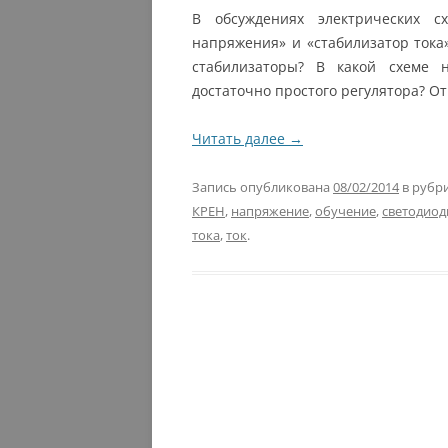
В обсуждениях электрических с
напряжения» и «стабилизатор тока
стабилизаторы? В какой схеме 
достаточно простого регулятора? От
Читать далее
→
Запись опубликована
08/02/2014
в рубр
КРЕН
,
напряжение
,
обучение
,
светодиод
тока
,
ток
.