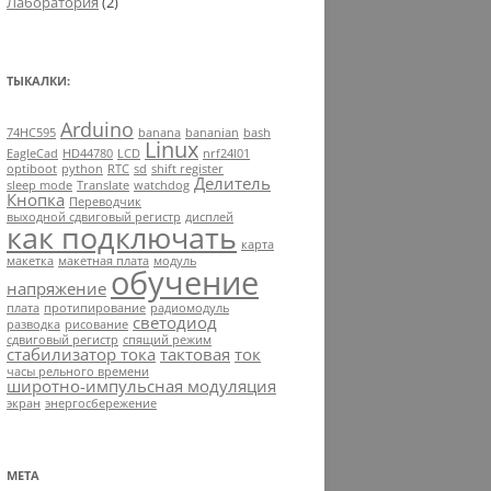
Лаборатория
(2)
ТЫКАЛКИ:
Arduino
74HC595
banana
bananian
bash
Linux
EagleCad
HD44780
LCD
nrf24l01
optiboot
python
RTC
sd
shift register
Делитель
sleep mode
Translate
watchdog
Кнопка
Переводчик
выходной сдвиговый регистр
дисплей
как подключать
карта
макетка
макетная плата
модуль
обучение
напряжение
плата
протипирование
радиомодуль
светодиод
разводка
рисование
сдвиговый регистр
спящий режим
стабилизатор тока
тактовая
ток
часы рельного времени
широтно-импульсная модуляция
экран
энергосбережение
МЕТА