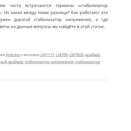
хем часто встречаются термины «стабилизатор
». Но какая между ними разница? Как работают эти
нужен дорогой стабилизатор напряжения, а где
веты на данные вопросы вы найдёте в этой статье.
ике
Arduino
с метками
LM1117
,
LM350
,
LM7805
,
драйвер
,
ный драйвер
,
стабилизатор напряжения
,
стабилизатор