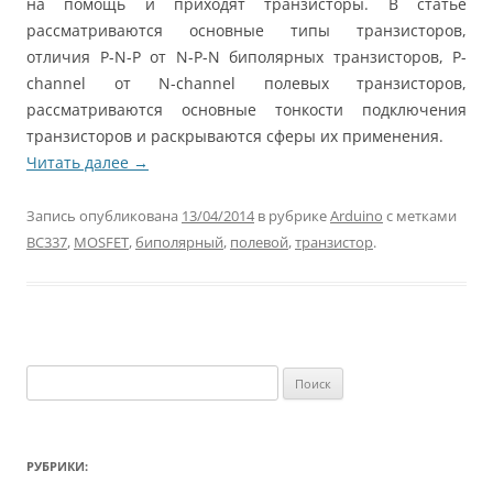
на помощь и приходят транзисторы. В статье
рассматриваются основные типы транзисторов,
отличия P-N-P от N-P-N биполярных транзисторов, P-
channel от N-channel полевых транзисторов,
рассматриваются основные тонкости подключения
транзисторов и раскрываются сферы их применения.
Читать далее
→
Запись опубликована
13/04/2014
в рубрике
Arduino
с метками
BC337
,
MOSFET
,
биполярный
,
полевой
,
транзистор
.
Найти:
РУБРИКИ: