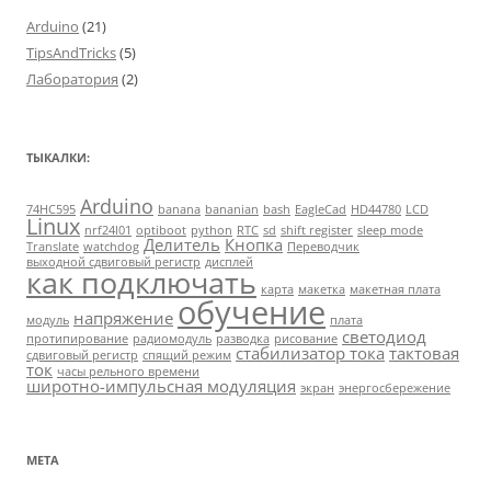
Arduino
(21)
TipsAndTricks
(5)
Лаборатория
(2)
ТЫКАЛКИ:
Arduino
74HC595
banana
bananian
bash
EagleCad
HD44780
LCD
Linux
nrf24l01
optiboot
python
RTC
sd
shift register
sleep mode
Делитель
Кнопка
Translate
watchdog
Переводчик
выходной сдвиговый регистр
дисплей
как подключать
карта
макетка
макетная плата
обучение
напряжение
модуль
плата
светодиод
протипирование
радиомодуль
разводка
рисование
стабилизатор тока
тактовая
сдвиговый регистр
спящий режим
ток
часы рельного времени
широтно-импульсная модуляция
экран
энергосбережение
МЕТА