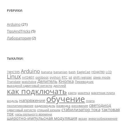
РУБРИКИ:
Arduino
(21)
TipsAndTricks
(5)
Лаборатория
(2)
ТЫКАЛКИ:
Arduino
74HC595
banana
bananian
bash
EagleCad
HD44780
LCD
Linux
nrf24l01
optiboot
python
RTC
sd
shift register
sleep mode
Делитель
Кнопка
Translate
watchdog
Переводчик
выходной сдвиговый регистр
дисплей
как подключать
карта
макетка
макетная плата
обучение
напряжение
модуль
плата
светодиод
протипирование
радиомодуль
разводка
рисование
стабилизатор тока
тактовая
сдвиговый регистр
спящий режим
ток
часы рельного времени
широтно-импульсная модуляция
экран
энергосбережение