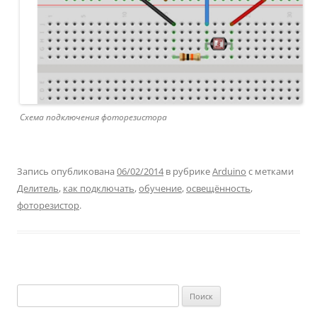
Схема подключения фоторезистора
Запись опубликована
06/02/2014
в рубрике
Arduino
с метками
Делитель
,
как подключать
,
обучение
,
освещённость
,
фоторезистор
.
Найти: