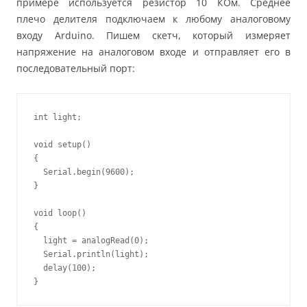
примере используется резистор 10 КОм. Среднее
плечо делителя подключаем к любому аналоговому
входу Arduino. Пишем скетч, который измеряет
напряжение на аналоговом входе и отправляет его в
последовательный порт:
int light;

void setup()

{

  Serial.begin(9600);

}

void loop()

{

  light = analogRead(0);

  Serial.println(light);

  delay(100);
