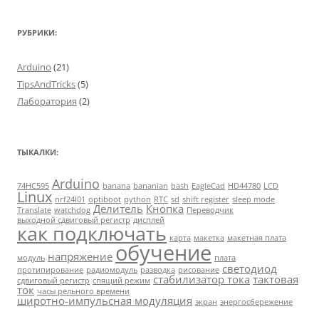
РУБРИКИ:
Arduino
(21)
TipsAndTricks
(5)
Лаборатория
(2)
ТЫКАЛКИ:
Arduino
74HC595
banana
bananian
bash
EagleCad
HD44780
LCD
Linux
nrf24l01
optiboot
python
RTC
sd
shift register
sleep mode
Делитель
Кнопка
Translate
watchdog
Переводчик
выходной сдвиговый регистр
дисплей
как подключать
карта
макетка
макетная плата
обучение
напряжение
модуль
плата
светодиод
протипирование
радиомодуль
разводка
рисование
стабилизатор тока
тактовая
сдвиговый регистр
спящий режим
ток
часы рельного времени
широтно-импульсная модуляция
экран
энергосбережение