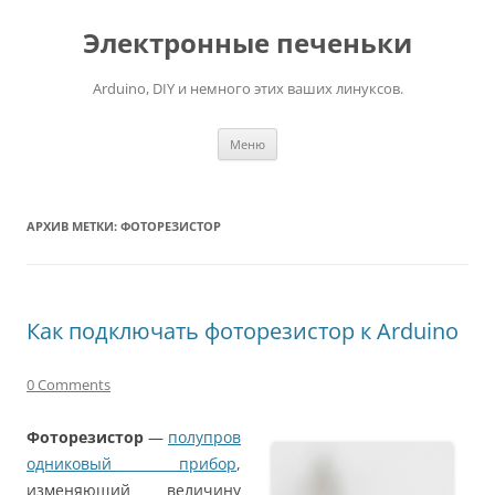
Электронные печеньки
Arduino, DIY и немного этих ваших линуксов.
Перейти
Меню
к
содержимому
АРХИВ МЕТКИ:
ФОТОРЕЗИСТОР
Как подключать фоторезистор к Arduino
0 Comments
Фоторезистор
—
полупров
одниковый прибор
,
изменяющий величину