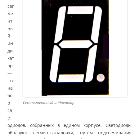
сег
ме
нт
ны
й
ин
ди
кат
ор
—
это
на
бо
р
Семисегментный индикатор
св
ет
одиодов, собранных в едином корпусе. Светодиоды
образуют сегменты-палочки, путём подсвечивания