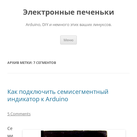
Электронные печеньки
Arduino, DIY и немного этих ваших линуксов.
Перейти
Меню
к
содержимому
АРХИВ МЕТКИ:
7 СЕГМЕНТОВ
Как подключить семисегментный
индикатор к Arduino
5 Comments
Се
ми