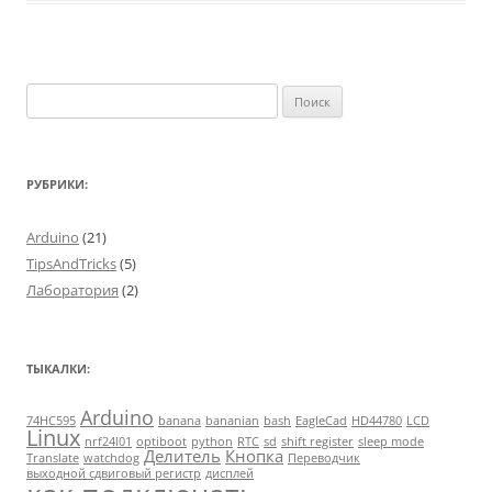
Найти:
РУБРИКИ:
Arduino
(21)
TipsAndTricks
(5)
Лаборатория
(2)
ТЫКАЛКИ:
Arduino
74HC595
banana
bananian
bash
EagleCad
HD44780
LCD
Linux
nrf24l01
optiboot
python
RTC
sd
shift register
sleep mode
Делитель
Кнопка
Translate
watchdog
Переводчик
выходной сдвиговый регистр
дисплей