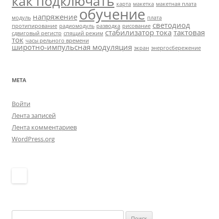
как подключать
карта
макетка
макетная плата
обучение
напряжение
модуль
плата
светодиод
протипирование
радиомодуль
разводка
рисование
стабилизатор тока
тактовая
сдвиговый регистр
спящий режим
ток
часы рельного времени
широтно-импульсная модуляция
экран
энергосбережение
МЕТА
Войти
Лента записей
Лента комментариев
WordPress.org
Найти: