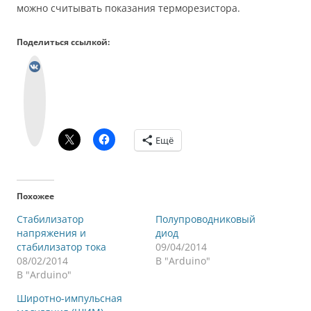
можно считывать показания терморезистора.
Поделиться ссылкой:
В
к
о
н
т
а
к
т
е
Ещё
Похожее
Стабилизатор
Полупроводниковый
напряжения и
диод
стабилизатор тока
09/04/2014
08/02/2014
В "Arduino"
В "Arduino"
Широтно-импульсная