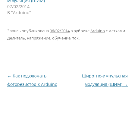
модуляция (ШИМ)
07/02/2014
В "Arduino"
Запись опубликована
06/02/2014
в рубрике
Arduino
с метками
Делитель
,
напряжение
,
обучение
,
ток
.
Навигация
←
Как подключать
Широтно-импульсная
по
фоторезистор к Arduino
модуляция (ШИМ)
→
записям