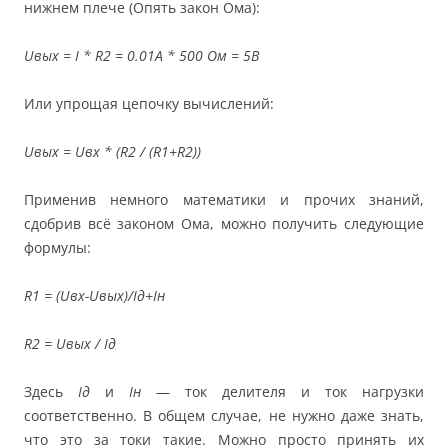
нижнем плече (Опять закон Ома):
Uвых = I * R2 = 0.01А * 500 Ом = 5В
Или упрощая цепочку вычислений:
Uвых = Uвх * (R2 / (R1+R2))
Применив немного математики и прочих знаний,
сдобрив всё законом Ома, можно получить следующие
формулы:
R1 = (Uвх-Uвых)/Iд+Iн
R2 = Uвых / Iд
Здесь
Iд
и
Iн
— ток делителя и ток нагрузки
соответственно. В общем случае, не нужно даже знать,
что это за токи такие. Можно просто принять их