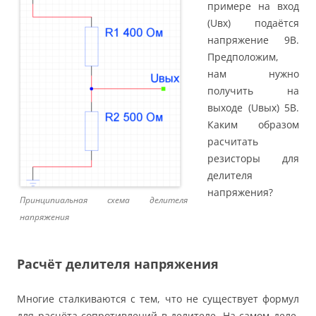
примере на вход
(Uвх) подаётся
напряжение 9В.
Предположим,
нам нужно
получить на
выходе (Uвых) 5В.
Каким образом
расчитать
резисторы для
делителя
напряжения?
Принципиальная схема делителя
напряжения
Расчёт делителя напряжения
Многие сталкиваются с тем, что не существует формул
для расчёта сопротивлений в делителе. На самом деле,