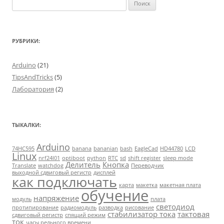
Найти:
РУБРИКИ:
Arduino
(21)
TipsAndTricks
(5)
Лаборатория
(2)
ТЫКАЛКИ:
Arduino
74HC595
banana
bananian
bash
EagleCad
HD44780
LCD
Linux
nrf24l01
optiboot
python
RTC
sd
shift register
sleep mode
Делитель
Кнопка
Translate
watchdog
Переводчик
выходной сдвиговый регистр
дисплей
как подключать
карта
макетка
макетная плата
обучение
напряжение
модуль
плата
светодиод
протипирование
радиомодуль
разводка
рисование
стабилизатор тока
тактовая
сдвиговый регистр
спящий режим
ток
часы рельного времени