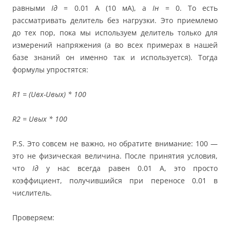
равными
Iд
= 0.01 А (10 мА), а
Iн
= 0. То есть
рассматривать делитель без нагрузки. Это приемлемо
до тех пор, пока мы используем делитель только для
измерений напряжения (а во всех примерах в нашей
базе знаний он именно так и используется). Тогда
формулы упростятся:
R1 = (Uвх-Uвых) * 100
R2 = Uвых * 100
P.S. Это совсем не важно, но обратите внимание: 100 —
это не физическая величина. После принятия условия,
что
Iд
у нас всегда равен 0.01 А, это просто
коэффициент, получившийся при переносе 0.01 в
числитель.
Проверяем: