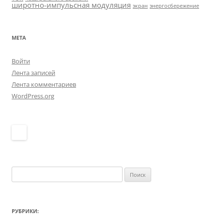
широтно-импульсная модуляция
экран
энергосбережение
МЕТА
Войти
Лента записей
Лента комментариев
WordPress.org
Найти:
РУБРИКИ: